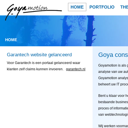
HOME
PORTFOLIO
TH
HOME
Goya cons
Garantech website gelanceerd
Voor Garantech is een portaal gelanceerd waar
Goyamotion is als 
klanten zelf claims kunnen invoeren.
garantech.nl
analyse van uw au
Goyamotion analyse
beheert uw IT proc
Bent u klaar voor 
bestaande business
proces of informat
van webtechnologi
Wij werken voorna